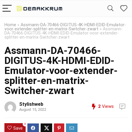
Home
»
Assmann-DA-70466-DIGITUS-4K-HDMI-EDID-Emulator-
voor-extender-splitter-en-matrix-Switcher-zwart
»
Assmann-
DA-70466-DIGITUS-4K-HDMI-EDID-Emulator-voor-extender-
splitter-en-matrix-Switcher-zwart
Assmann-DA-70466-
DIGITUS-4K-HDMI-EDID-
Emulator-voor-extender-
splitter-en-matrix-
Switcher-zwart
Stylishweb
2
Views
August 15, 2022
0
Save