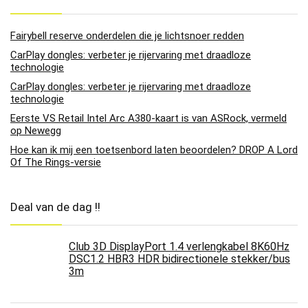
Fairybell reserve onderdelen die je lichtsnoer redden
CarPlay dongles: verbeter je rijervaring met draadloze
technologie
CarPlay dongles: verbeter je rijervaring met draadloze
technologie
Eerste VS Retail Intel Arc A380-kaart is van ASRock, vermeld
op Newegg
Hoe kan ik mij een toetsenbord laten beoordelen? DROP A Lord
Of The Rings-versie
Deal van de dag !!
Club 3D DisplayPort 1.4 verlengkabel 8K60Hz
DSC1.2 HBR3 HDR bidirectionele stekker/bus
3m