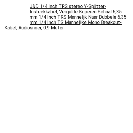
J&D 1/4 Inch TRS stereo Y-Splitter-
Insteekkabel, Vergulde Koperen Schaal 6,35
mm 1/4 Inch TRS Mannelijk Naar Dubbele 6,35
mm 1/4 Inch TS Mannelijke Mono Breakout-
Kabel, Audiosnoer, 0.9 Meter
Valueline S-videokabel, stekker op stekker
(2m) zwart
Schuimstrip-isolator/ruisfilter
NANOCABLE 10.01.0901-BK USB 3.0
verlengkabel, type A/M-A/H, stekker op bus,
zwart, 1 m