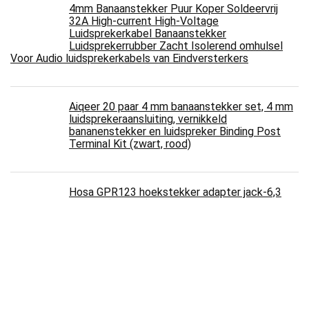
4mm Banaanstekker Puur Koper Soldeervrij
32A High-current High-Voltage
Luidsprekerkabel Banaanstekker
Luidsprekerrubber Zacht Isolerend omhulsel
Voor Audio luidsprekerkabels van Eindversterkers
Aiqeer 20 paar 4 mm banaanstekker set, 4 mm
luidsprekeraansluiting, vernikkeld
bananenstekker en luidspreker Binding Post
Terminal Kit (zwart, rood)
Hosa GPR123 hoekstekker adapter jack-6,3
mm TS (2 stuks)
deleyCON Cinch Coupler SET Audio Video
Adapter Cinch Aansluiting naar Cinch
Aansluiting 2x RCA Aansluiting Verguld Metaal