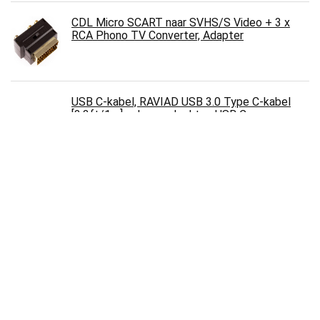
CDL Micro SCART naar SVHS/S Video + 3 x
RCA Phono TV Converter, Adapter
USB C-kabel, RAVIAD USB 3.0 Type C-kabel
[3.3ft/1m] nylon gevlochten USB C
snellaadkabel voor Samsung Galaxy S10 S9 S8
A40 A70 Note 10 9, Huawei P30 P20, Google
Pixel, Sony Xperia XZ Grijs
Emoshayoga High-performance aansluitblok,
vlamvertragende verouderingsbescherming-
kabelcombinatiesplitter 400 V 60 A voor
satellieten
HI-FI Pure koperen luidsprekerkabel, banaan
stekkers lijn kabel (1,8 m)