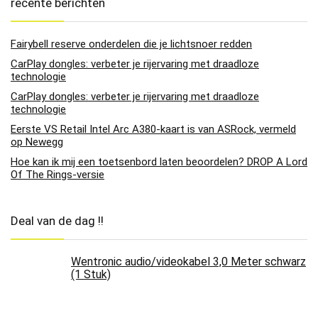
recente berichten
Fairybell reserve onderdelen die je lichtsnoer redden
CarPlay dongles: verbeter je rijervaring met draadloze
technologie
CarPlay dongles: verbeter je rijervaring met draadloze
technologie
Eerste VS Retail Intel Arc A380-kaart is van ASRock, vermeld
op Newegg
Hoe kan ik mij een toetsenbord laten beoordelen? DROP A Lord
Of The Rings-versie
Deal van de dag !!
Wentronic audio/videokabel 3,0 Meter schwarz
(1 Stuk)