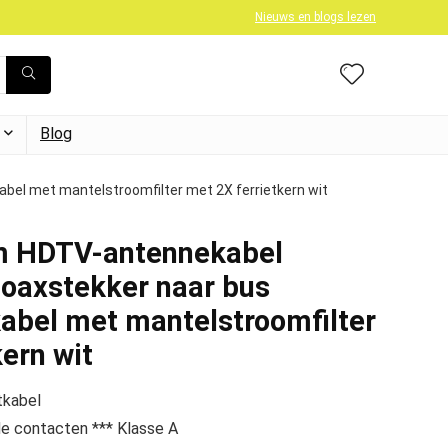
Nieuws en blogs lezen
Blog
bel met mantelstroomfilter met 2X ferrietkern wit
m HDTV-antennekabel
coaxstekker naar bus
abel met mantelstroomfilter
ern wit
tkabel
de contacten *** Klasse A