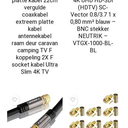
platte kabel 22cm
4K UHD HD-SDI
vergulde
(HDTV) SC-
coaxkabel
Vector 0.8/3.7 1 x
extreem platte
0,80 mm² blauw –
kabel
BNC stekker
antennekabel
NEUTRIK –
raam deur caravan
VTGX-1000-BL-
camping TV F
BL
koppeling 2X F
socket kabel Ultra
Slim 4K TV