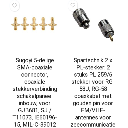
Sugoyi 5-delige
Spartechnik 2 x
SMA-coaxiale
PL-stekker: 2
connector,
stuks PL 259/6
coaxiale
stekker voor RG-
stekkerverbinding
58U, RG-58
schakelpaneel
coaxkabel met
inbouw, voor
gouden pin voor
GJB681, SJ /
FM/VHF-
T11073, IE60196-
antennes voor
15, MIL-C-39012
zeecommunicatie