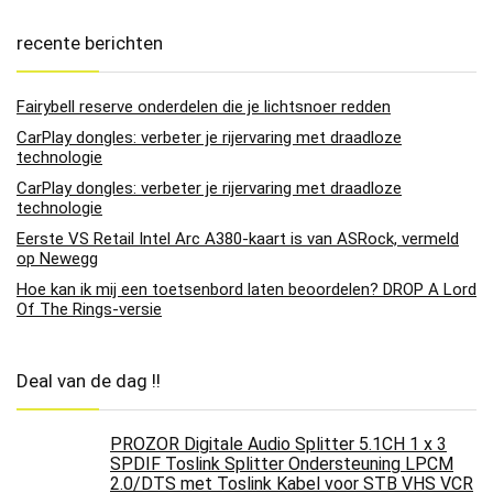
recente berichten
Fairybell reserve onderdelen die je lichtsnoer redden
CarPlay dongles: verbeter je rijervaring met draadloze
technologie
CarPlay dongles: verbeter je rijervaring met draadloze
technologie
Eerste VS Retail Intel Arc A380-kaart is van ASRock, vermeld
op Newegg
Hoe kan ik mij een toetsenbord laten beoordelen? DROP A Lord
Of The Rings-versie
Deal van de dag !!
PROZOR Digitale Audio Splitter 5.1CH 1 x 3
SPDIF Toslink Splitter Ondersteuning LPCM
2.0/DTS met Toslink Kabel voor STB VHS VCR