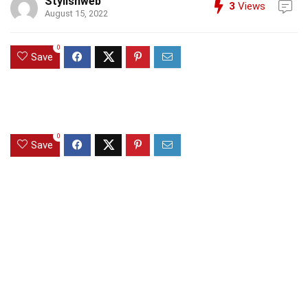
Stylishweb
3
Views
August 15, 2022
0
Save
0
Save