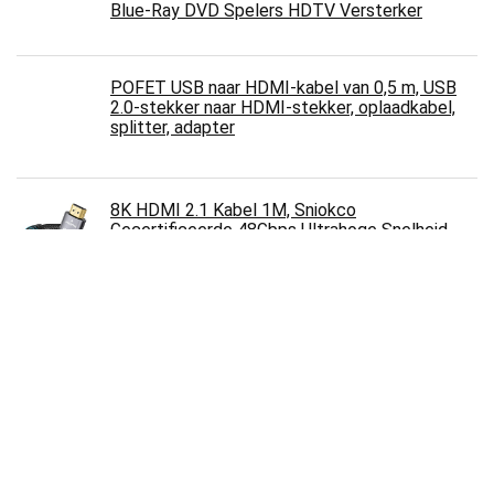
Blue-Ray DVD Spelers HDTV Versterker
POFET USB naar HDMI-kabel van 0,5 m, USB
2.0-stekker naar HDMI-stekker, oplaadkabel,
splitter, adapter
8K HDMI 2.1 Kabel 1M, Sniokco
Gecertificeerde 48Gbps Ultrahoge Snelheid
Gevlochten HDMI-Kabel,Ondersteuning
Dynamic HDR,eARC,Dolby
Atmos,8K@60Hz,10K 4K,HDCP 2.2 2.3,Compatibel met
HDTV Monitor en Meer
2 Stks RGB Splitter Kabel 3 Pin 1 tot 5
Vrouwelijke LED RGB Splitter Connector Kabel
3 Pin RGB Splitter Kabel 1 tot 5 RGB Licht
Splitter Kabel Ondersteuning 5V Alleen (50cm
Lang)