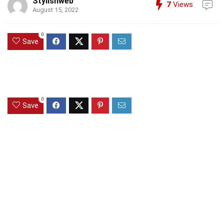
Stylishweb
7
Views
August 15, 2022
0
Save
0
Save