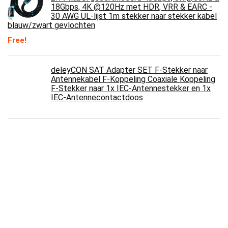
18Gbps, 4K @120Hz met HDR, VRR & EARC -
30 AWG UL-lijst 1m stekker naar stekker kabel
blauw/zwart gevlochten
Free!
deleyCON SAT Adapter SET F-Stekker naar
Antennekabel F-Koppeling Coaxiale Koppeling
F-Stekker naar 1x IEC-Antennestekker en 1x
IEC-Antennecontactdoos
Value 11994363 S-Video Kabel, 3 m, Zwart
Videokabel Puur koper ONS Netsnoer kabel
Audiophile Power Cord Cabl eus Plug met
figuur 8 IEC C7 IEC Stroomkabel HIFI
Eenvoudig te installeren en gemakkelijk te
gebruik