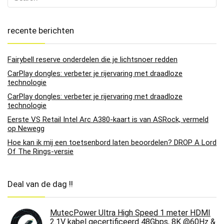
recente berichten
Fairybell reserve onderdelen die je lichtsnoer redden
CarPlay dongles: verbeter je rijervaring met draadloze
technologie
CarPlay dongles: verbeter je rijervaring met draadloze
technologie
Eerste VS Retail Intel Arc A380-kaart is van ASRock, vermeld
op Newegg
Hoe kan ik mij een toetsenbord laten beoordelen? DROP A Lord
Of The Rings-versie
Deal van de dag !!
MutecPower Ultra High Speed 1 meter HDMI
2.1V kabel gecertificeerd 48Gbps, 8K @60Hz &