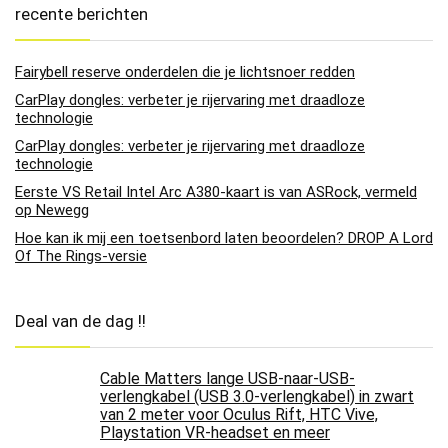
recente berichten
Fairybell reserve onderdelen die je lichtsnoer redden
CarPlay dongles: verbeter je rijervaring met draadloze
technologie
CarPlay dongles: verbeter je rijervaring met draadloze
technologie
Eerste VS Retail Intel Arc A380-kaart is van ASRock, vermeld
op Newegg
Hoe kan ik mij een toetsenbord laten beoordelen? DROP A Lord
Of The Rings-versie
Deal van de dag !!
Cable Matters lange USB-naar-USB-
verlengkabel (USB 3.0-verlengkabel) in zwart
van 2 meter voor Oculus Rift, HTC Vive,
Playstation VR-headset en meer