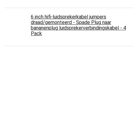
6 inch hifi-luidsprekerkabel jumpers
draad/gemonteerd - Spade Plug naar
bananenplug luidsprekerverbindingskabel - 4
Pack
kuman Stepper Motor Compatibel met
ArduinoIDE 5 sets 28BYJ-48 ULN2003 5V
Stepper Motor + ULN2003 Driver Board +
Dupont Draad 40pin Mannelijk naar Vrouwelijk
Breadboard Jumper Draden Lint K67
KabelDirekt - SCART kabel - 1,5 m - (21-polig,
meervoudig afgeschermd, precisiestekkers,
Full HD) - PRO Series
Audioquest Forest OptiLink Toslink-kabel