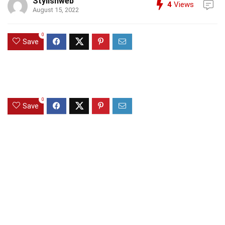
Stylishweb
4
Views
August 15, 2022
0
Save
0
Save