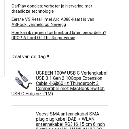
CarPlay dongles: verbeter je rijervaring met
draadloze technologie
Eerste VS Retail Intel Arc A380-kaart is van
ASRock, vermeld op Newegg
Hoe kan ik mij een toetsenbord laten beoordelen?
DROP A Lord Of The Rings-versie
Deal van de dag !!
UGREEN 100W USB C Verlengkabel
USB 3.1 Gen 2 10Gbps Extension
Cable 4K@60Hz Thunderbolt 3
Compatibel met MacBook Switch
USB C Hub,enz. (1M)
Vecys SMA antennekabel SMA
plug plug kabel DAB + WLAN
antennekabel RG316 15 cm 6 inch