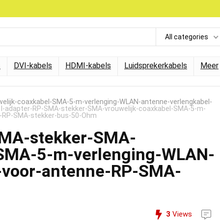
All categories
s
DVI-kabels
HDMI-kabels
Luidsprekerkabels
Meer
lijk-coaxkabel-SMA-5-m-verlenging-WLAN-antenne-verlengkabel-
-adapter-RP-SMA-stekker-SMA-vrouwelijk-coaxkabel-SMA-5-m-
ne-RP-SMA-stekker-bus-50-Ohm
SMA-stekker-SMA-
-SMA-5-m-verlenging-WLAN-
l-voor-antenne-RP-SMA-
3
Views