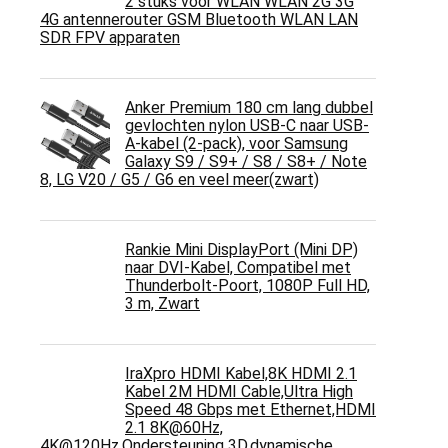
2 stuks voor WLAN WLAN 2G 3G
4G antennerouter GSM Bluetooth WLAN LAN
SDR FPV apparaten
Anker Premium 180 cm lang dubbel
gevlochten nylon USB-C naar USB-
A-kabel (2-pack), voor Samsung
Galaxy S9 / S9+ / S8 / S8+ / Note
8, LG V20 / G5 / G6 en veel meer(zwart)
Rankie Mini DisplayPort (Mini DP)
naar DVI-Kabel, Compatibel met
Thunderbolt-Poort, 1080P Full HD,
3 m, Zwart
IraXpro HDMI Kabel,8K HDMI 2.1
Kabel 2M HDMI Cable,Ultra High
Speed 48 Gbps met Ethernet,HDMI
2.1 8K@60Hz,
4K@120Hz,Ondersteuning 3D,dynamische