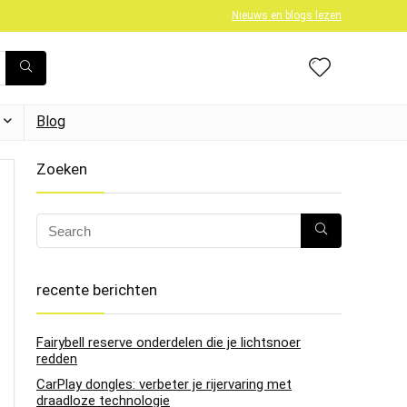
Nieuws en blogs lezen
Blog
Zoeken
recente berichten
Fairybell reserve onderdelen die je lichtsnoer
redden
CarPlay dongles: verbeter je rijervaring met
draadloze technologie