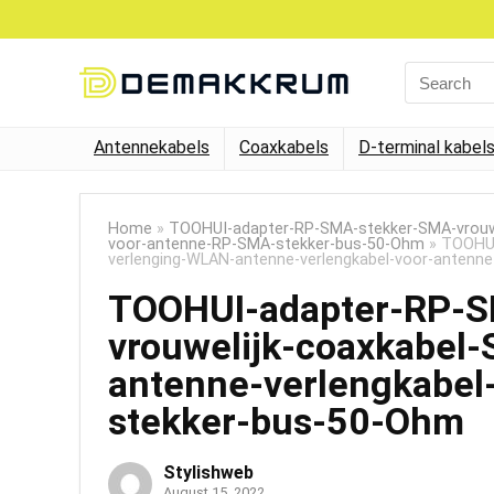
Search
for:
Antennekabels
Coaxkabels
D-terminal kabel
Home
»
TOOHUI-adapter-RP-SMA-stekker-SMA-vrouwe
voor-antenne-RP-SMA-stekker-bus-50-Ohm
»
TOOHUI
verlenging-WLAN-antenne-verlengkabel-voor-anten
TOOHUI-adapter-RP-
vrouwelijk-coaxkabel
antenne-verlengkabe
stekker-bus-50-Ohm
Stylishweb
August 15, 2022