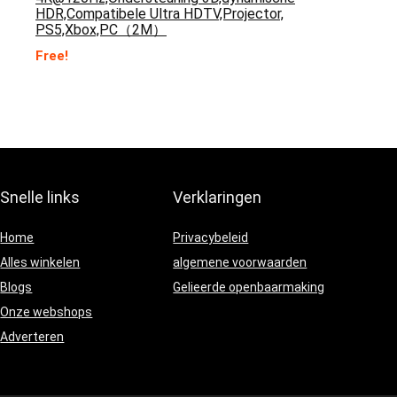
HDR,Compatibele Ultra HDTV,Projector,
PS5,Xbox,PC（2M）
Free!
Snelle links
Verklaringen
Home
Privacybeleid
Alles winkelen
algemene voorwaarden
Blogs
Gelieerde openbaarmaking
Onze webshops
Adverteren