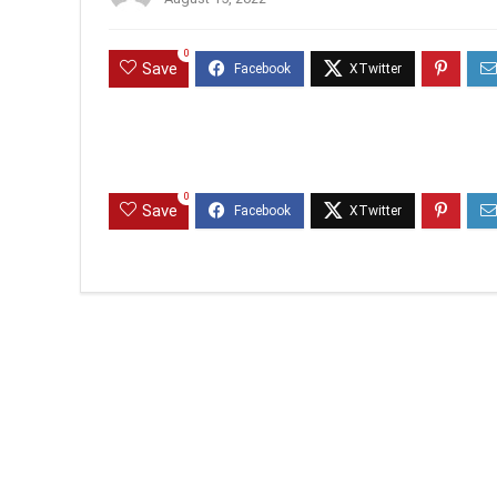
0
Save
0
Save