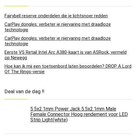
Fairybell reserve onderdelen die je lichtsnoer redden
CarPlay dongles: verbeter je rijervaring met draadloze
technologie
CarPlay dongles: verbeter je rijervaring met draadloze
technologie
Eerste VS Retail Intel Arc A380-kaart is van ASRock, vermeld
op Newegg
Hoe kan ik mij een toetsenbord laten beoordelen? DROP A Lord
Of The Rings-versie
Deal van de dag !!
5.5x2.1mm Power Jack 5.5x2.1mm Male
Female Connector Hoog rendement voor LED
Strip Light(white)