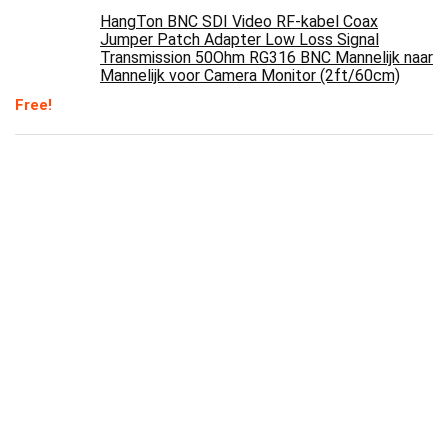
HangTon BNC SDI Video RF-kabel Coax
Jumper Patch Adapter Low Loss Signal
Transmission 50Ohm RG316 BNC Mannelijk naar
Mannelijk voor Camera Monitor (2ft/60cm)
Free!
Gam3Gear S-Video AV-videokabel voor
Nintendo SNES N64 Gamecube PAL
10x Rubbertules Weerbeschermingstules
Isolatiedoppen voor F-connectoren op LNB
DiseqC coaxiale antennekabel
CDL Micro SCART naar SVHS/S Video + 3 x
RCA Phono TV Converter, Adapter