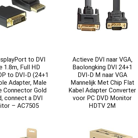
splayPort to DVI
Actieve DVI naar VGA,
e 1.8m, Full HD
Baolongking DVI 24+1
DP to DVI-D (24+1
DVI-D M naar VGA
ble Adapter, Male
Mannelijk Met Chip Flat
e Connector Gold
Kabel Adapter Converter
d, connect a DVI
voor PC DVD Monitor
itor – AC7505
HDTV 2M