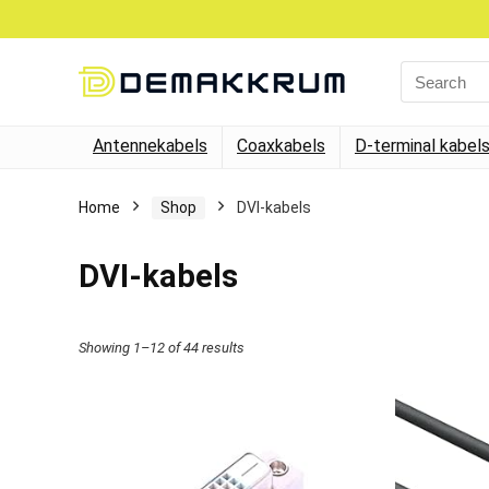
Search
for:
Antennekabels
Coaxkabels
D-terminal kabel
Home
Shop
DVI-kabels
DVI-kabels
Showing 1–12 of 44 results