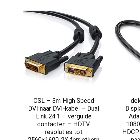
CSL – 3m High Speed
de
DVI naar DVI-kabel – Dual
Displ
Link 24 1 – vergulde
Ada
contacten – HDTV
108
resoluties tot
HDCP 
2560×1600-2X ferrietkern
na