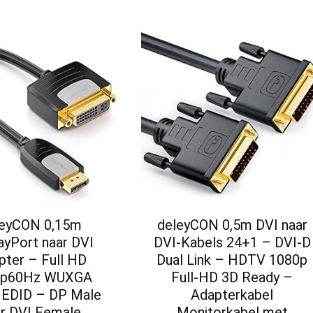
leyCON 0,15m
deleyCON 0,5m DVI naar
ayPort naar DVI
DVI-Kabels 24+1 – DVI-D
pter – Full HD
Dual Link – HDTV 1080p
0p60Hz WUXGA
Full-HD 3D Ready –
EDID – DP Male
Adapterkabel
ar DVI Female
Monitorkabel met