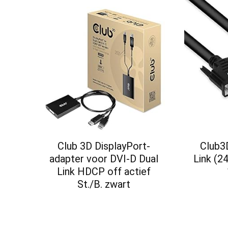
Club 3D DisplayPort-
Club3
adapter voor DVI-D Dual
Link (2
Link HDCP off actief
St./B. zwart