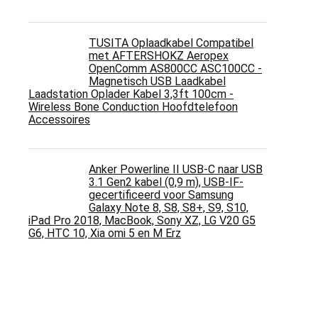
TUSITA Oplaadkabel Compatibel
met AFTERSHOKZ Aeropex
OpenComm AS800CC ASC100CC -
Magnetisch USB Laadkabel
Laadstation Oplader Kabel 3,3ft 100cm -
Wireless Bone Conduction Hoofdtelefoon
Accessoires
Anker Powerline II USB-C naar USB
3.1 Gen2 kabel (0,9 m), USB-IF-
gecertificeerd voor Samsung
Galaxy Note 8, S8, S8+, S9, S10,
iPad Pro 2018, MacBook, Sony XZ, LG V20 G5
G6, HTC 10, Xia omi 5 en M Erz