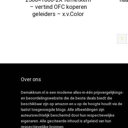
– vertind OFC koperen
geleiders – x.v.Color
1
Over ons
Demakkrum.nl is een moderne alles-in-één prijsvergelijkings-
en beoordelingswebsite die de beste deals biedt die
beschikbaar zijn op amazon en u op de hoogte houdt via de
laatst toegevoegde blogs. Alle afbeeldingen zijn
auteursrechtelijk beschermd door hun respectievelijke
eigenaren. Alle geciteerde inhoud is afgeleid van hun
respectievelijke bronnen.