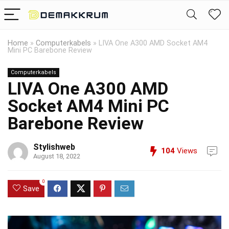
Home
»
Computerkabels
»
LIVA One A300 AMD Socket AM4
Mini PC Barebone Review
Computerkabels
LIVA One A300 AMD
Socket AM4 Mini PC
Barebone Review
Stylishweb
104
Views
August 18, 2022
0
Save