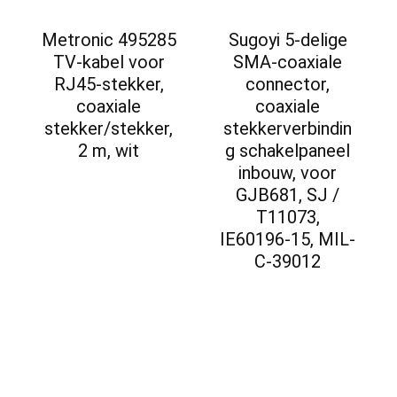
Metronic 495285
Sugoyi 5-delige
TV-kabel voor
SMA-coaxiale
RJ45-stekker,
connector,
coaxiale
coaxiale
stekker/stekker,
stekkerverbindin
2 m, wit
g schakelpaneel
inbouw, voor
GJB681, SJ /
T11073,
IE60196-15, MIL-
C-39012