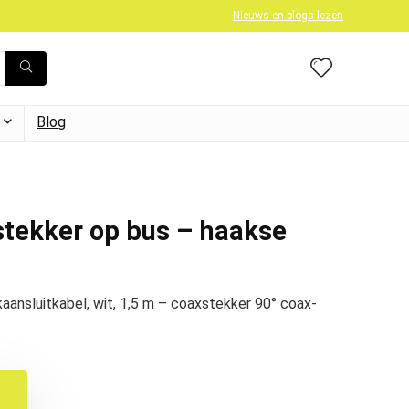
Nieuws en blogs lezen
Blog
tekker op bus – haakse
nsluitkabel, wit, 1,5 m – coaxstekker 90° coax-