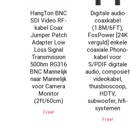
HangTon BNC
Digitale audio
SDI Video RF-
coaxkabel
kabel Coax
(1.8M/6FT),
Jumper Patch
FosPower [24K
Adapter Low
verguld] enkele
Loss Signal
coaxiale Phono-
Transmission
kabel voor
50Ohm RG316
S/PDIF digitale
BNC Mannelijk
audio, composiet
naar Mannelijk
videokabel,
voor Camera
thuisbioscoop,
Monitor
HDTV,
(2ft/60cm)
subwoofer, hifi-
systemen
Free!
Free!