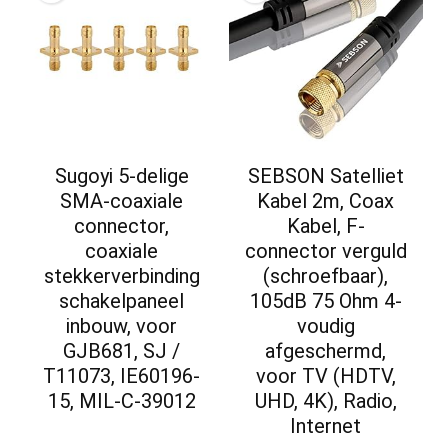
Sugoyi 5-delige
SEBSON Satelliet
SMA-coaxiale
Kabel 2m, Coax
connector,
Kabel, F-
coaxiale
connector verguld
stekkerverbinding
(schroefbaar),
schakelpaneel
105dB 75 Ohm 4-
inbouw, voor
voudig
GJB681, SJ /
afgeschermd,
T11073, IE60196-
voor TV (HDTV,
15, MIL-C-39012
UHD, 4K), Radio,
Internet