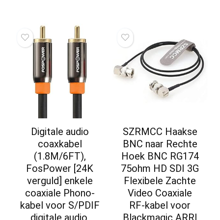
Digitale audio
SZRMCC Haakse
coaxkabel
BNC naar Rechte
(1.8M/6FT),
Hoek BNC RG174
FosPower [24K
75ohm HD SDI 3G
verguld] enkele
Flexibele Zachte
coaxiale Phono-
Video Coaxiale
kabel voor S/PDIF
RF-kabel voor
digitale audio,
Blackmagic ARRI