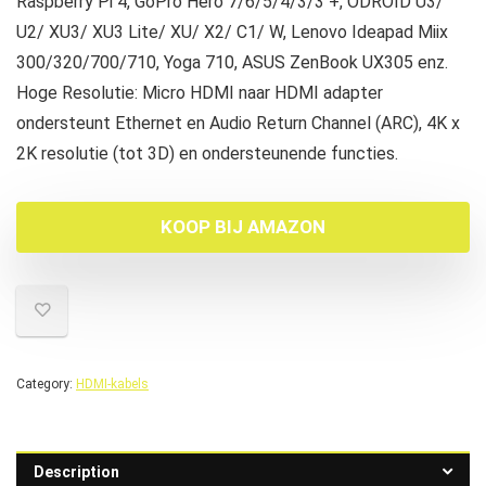
Raspberry Pi 4, GoPro Hero 7/6/5/4/3/3 +, ODROID U3/
U2/ XU3/ XU3 Lite/ XU/ X2/ C1/ W, Lenovo Ideapad Miix
300/320/700/710, Yoga 710, ASUS ZenBook UX305 enz.
Hoge Resolutie: Micro HDMI naar HDMI adapter
ondersteunt Ethernet en Audio Return Channel (ARC), 4K x
2K resolutie (tot 3D) en ondersteunende functies.
KOOP BIJ AMAZON
Category:
HDMI-kabels
Description