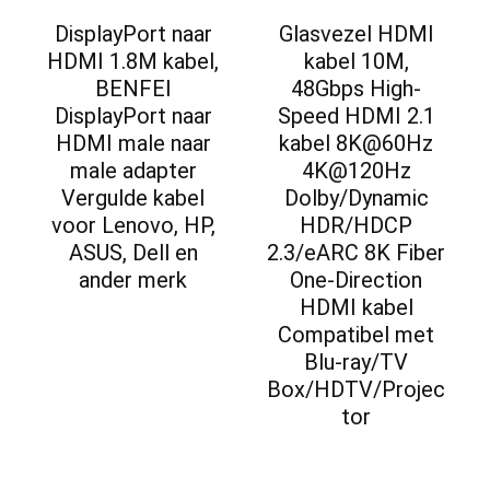
DisplayPort naar
Glasvezel HDMI
HDMI 1.8M kabel,
kabel 10M,
BENFEI
48Gbps High-
DisplayPort naar
Speed HDMI 2.1
HDMI male naar
kabel 8K@60Hz
male adapter
4K@120Hz
Vergulde kabel
Dolby/Dynamic
voor Lenovo, HP,
HDR/HDCP
ASUS, Dell en
2.3/eARC 8K Fiber
ander merk
One-Direction
HDMI kabel
Compatibel met
Blu-ray/TV
Box/HDTV/Projec
tor