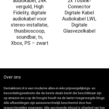
audiokabel, 24K
2x Toslink-
verguld, High
Connector
Fidelity, digitale
Digitale Kabel
audiokabel voor
Audiokabel LWL
stereo-installatie,
Digitale
thuisbioscoop,
Glasvezelkabel
soundbar, tv,
Xbox, PS – zwart
Over ons
Demakkrum.nl is een moderne alles-in-één prijsvergelijkings- en
beoordelingswebsite die de beste deals biedt die beschikbaar zijn
op amazon en u op de hoogte houdt via de laatst toegevoegde blogs.
Alle afbeeldingen zijn auteursrechtelijk beschermd door hun
respectievelijke eigenaren. Alle geciteerde inhoud is afgeleid van hun