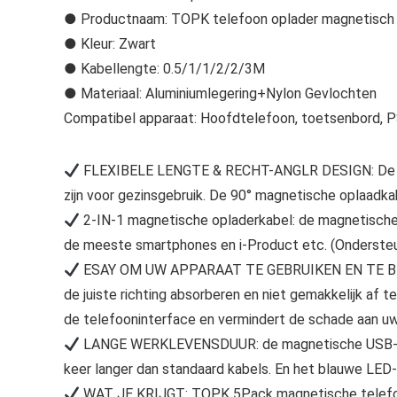
● Productnaam: TOPK telefoon oplader magnetisch
● Kleur: Zwart
● Kabellengte: 0.5/1/1/2/2/3M
● Materiaal: Aluminiumlegering+Nylon Gevlochten
Compatibel apparaat: Hoofdtelefoon, toetsenbord, P
FLEXIBELE LENGTE & RECHT-ANGLR DESIGN: De 5-pa
zijn voor gezinsgebruik. De 90° magnetische oplaadkab
2-IN-1 magnetische opladerkabel: de magnetische 
de meeste smartphones en i-Product etc. (Ondersteu
ESAY OM UW APPARAAT TE GEBRUIKEN EN TE BESCH
de juiste richting absorberen en niet gemakkelijk af 
de telefooninterface en vermindert de schade aan uw
LANGE WERKLEVENSDUUR: de magnetische USB-oplaad
keer langer dan standaard kabels. En het blauwe LED-
WAT JE KRIJGT: TOPK 5Pack magnetische telefoono