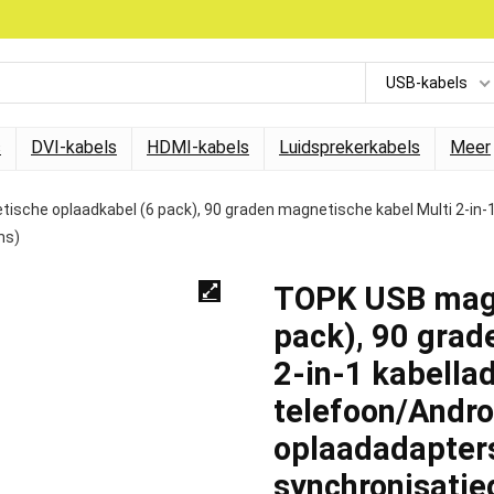
USB-kabels
s
DVI-kabels
HDMI-kabels
Luidsprekerkabels
Meer
sche oplaadkabel (6 pack), 90 graden magnetische kabel Multi 2-in-1
ns)
TOPK USB magn
pack), 90 grad
2-in-1 kabella
telefoon/Andro
oplaadadapter
synchronisati