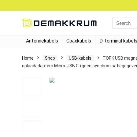
Search
for:
Antennekabels
Coaxkabels
D-terminal kabel
Home
Shop
USB-kabels
TOPK USB magneti
oplaadadapters Micro-USB C-(geen synchronisatiegegeve