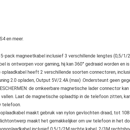
S4 en meer.
ck magneetkabel inclusief 3 verschillende lengtes (0,5/1/2
el is ontworpen voor gaming, hij kan 360° gedraaid worden en is 
oplaadkabel heeft 2 verschillende soorten connectoren, inclus
ning 2.0 opladen, Output 5V/2.4A (max) .Ondersteunt geen geg
ERMEN: de omkeerbare magnetische lader connector kan au
te vallen. Laat de magnetische oplaadtip in de telefoon zitten, 
 telefoon.
kabel maakt gebruik van nylon gevlochten draad, tot 10850 c
lichtontwerp maakt het gemakkelijker om uw telefoon in het don
plaadkabel inclusief 0,5/1/2M rechte kabel, 2/3M rechtshoeki