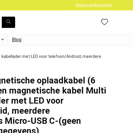
Nieuws en blogs lezen
Blog
 kabellader met LED voor telefoon/Android, meerdere
etische oplaadkabel (6
en magnetische kabel Multi
der met LED voor
id, meerdere
s Micro-USB C-(geen
egegevens)