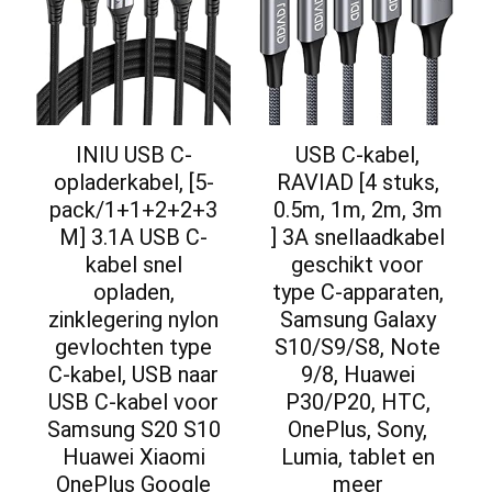
INIU USB C-
USB C-kabel,
opladerkabel, [5-
RAVIAD [4 stuks,
pack/1+1+2+2+3
0.5m, 1m, 2m, 3m
M] 3.1A USB C-
] 3A snellaadkabel
kabel snel
geschikt voor
opladen,
type C-apparaten,
zinklegering nylon
Samsung Galaxy
gevlochten type
S10/S9/S8, Note
C-kabel, USB naar
9/8, Huawei
USB C-kabel voor
P30/P20, HTC,
Samsung S20 S10
OnePlus, Sony,
Huawei Xiaomi
Lumia, tablet en
OnePlus Google
meer