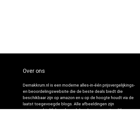
Over ons
Demakkrum.nl is een moderne alles-in-één prijsvergelijkings-
en beoordelingswebsite die de beste deals biedt die
beschikbaar zijn op amazon en u op de hoogte houdt via de
laatst toegevoegde blogs. Alle afbeeldingen zijn
auteursrechtelijk beschermd door hun respectievelijke
eigenaren. Alle geciteerde inhoud is afgeleid van hun
respectievelijke bronnen.