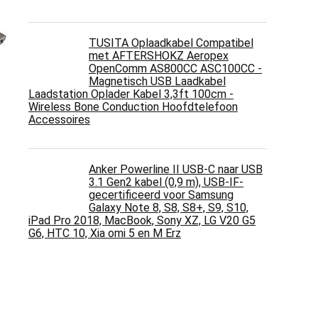
TUSITA Oplaadkabel Compatibel
met AFTERSHOKZ Aeropex
OpenComm AS800CC ASC100CC -
Magnetisch USB Laadkabel
Laadstation Oplader Kabel 3,3ft 100cm -
Wireless Bone Conduction Hoofdtelefoon
Accessoires
Anker Powerline II USB-C naar USB
3.1 Gen2 kabel (0,9 m), USB-IF-
gecertificeerd voor Samsung
Galaxy Note 8, S8, S8+, S9, S10,
iPad Pro 2018, MacBook, Sony XZ, LG V20 G5
G6, HTC 10, Xia omi 5 en M Erz