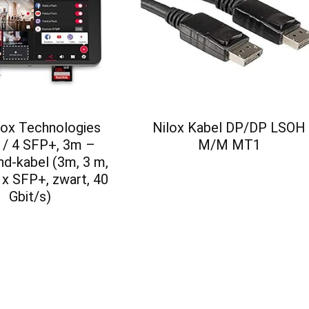
ox Technologies
Nilox Kabel DP/DP LSOH
/ 4 SFP+, 3m –
M/M MT1
and-kabel (3m, 3 m,
 x SFP+, zwart, 40
Gbit/s)