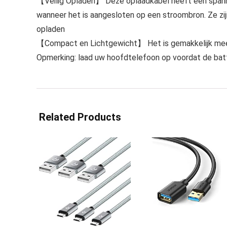
【Veilig Opladen】 Deze oplaadkabel heeft een spann
wanneer het is aangesloten op een stroombron. Ze zi
opladen
【Compact en Lichtgewicht】 Het is gemakkelijk mee te
Opmerking: laad uw hoofdtelefoon op voordat de batte
Related Products