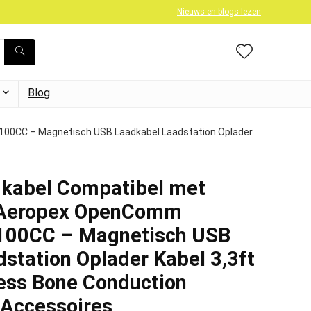
Nieuws en blogs lezen
Blog
0CC – Magnetisch USB Laadkabel Laadstation Oplader
kabel Compatibel met
Aeropex OpenComm
00CC – Magnetisch USB
station Oplader Kabel 3,3ft
ess Bone Conduction
 Accessoires