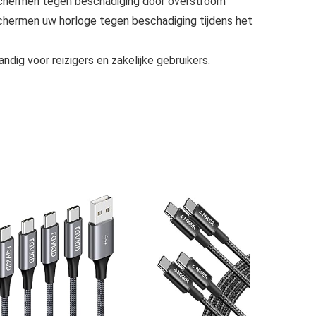
chermen tegen beschadiging door overstroom
chermen uw horloge tegen beschadiging tijdens het
ig voor reizigers en zakelijke gebruikers.