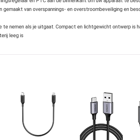
ingsregelaar en PTC aan de binnenkant om uw apparaat te bes
jn gemaakt van overspannings- en overstroombeveiliging en bes
 nemen als je uitgaat. Compact en lichtgewicht ontwerp is hand
rij leeg is