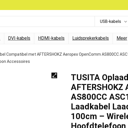
USB-kabels
s
DVI-kabels
HDMI-kabels
Luidsprekerkabels
Meer
bel Compatibel met AFTERSHOKZ Aeropex OpenComm AS800CC ASC10
foon Accessoires
TUSITA Oplaad
AFTERSHOKZ 
AS800CC ASC1
Laadkabel Laad
100cm – Wirel
Hoofdtelefoon