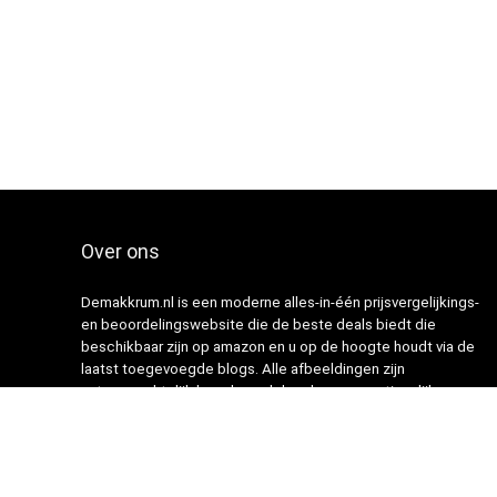
Over ons
Demakkrum.nl is een moderne alles-in-één prijsvergelijkings-
en beoordelingswebsite die de beste deals biedt die
beschikbaar zijn op amazon en u op de hoogte houdt via de
laatst toegevoegde blogs. Alle afbeeldingen zijn
auteursrechtelijk beschermd door hun respectievelijke
eigenaren. Alle geciteerde inhoud is afgeleid van hun
respectievelijke bronnen.