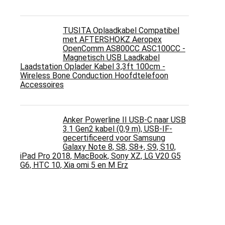
TUSITA Oplaadkabel Compatibel
met AFTERSHOKZ Aeropex
OpenComm AS800CC ASC100CC -
Magnetisch USB Laadkabel
Laadstation Oplader Kabel 3,3ft 100cm -
Wireless Bone Conduction Hoofdtelefoon
Accessoires
Anker Powerline II USB-C naar USB
3.1 Gen2 kabel (0,9 m), USB-IF-
gecertificeerd voor Samsung
Galaxy Note 8, S8, S8+, S9, S10,
iPad Pro 2018, MacBook, Sony XZ, LG V20 G5
G6, HTC 10, Xia omi 5 en M Erz