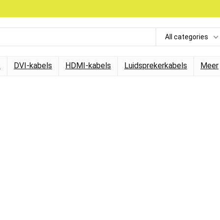
All categories
s
DVI-kabels
HDMI-kabels
Luidsprekerkabels
Meer