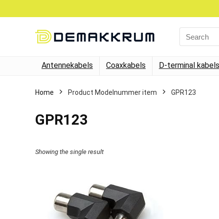
Search
for:
Antennekabels
Coaxkabels
D-terminal kabel
Home
Product Modelnummer item
‎GPR123
‎GPR123
Showing the single result