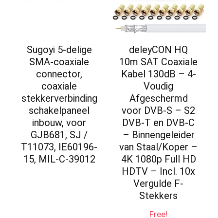
Sugoyi 5-delige
deleyCON HQ
SMA-coaxiale
10m SAT Coaxiale
connector,
Kabel 130dB – 4-
coaxiale
Voudig
stekkerverbinding
Afgeschermd
schakelpaneel
voor DVB-S – S2
inbouw, voor
DVB-T en DVB-C
GJB681, SJ /
– Binnengeleider
T11073, IE60196-
van Staal/Koper –
15, MIL-C-39012
4K 1080p Full HD
HDTV – Incl. 10x
Vergulde F-
Stekkers
Free!