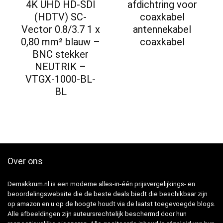
4K UHD HD-SDI
afdichtring voor
(HDTV) SC-
coaxkabel
Vector 0.8/3.7 1 x
antennekabel
0,80 mm² blauw –
coaxkabel
BNC stekker
NEUTRIK –
VTGX-1000-BL-
BL
Over ons
Demakkrum.nl is een moderne alles-in-één prijsvergelijkings- en
beoordelingswebsite die de beste deals biedt die beschikbaar zijn
op amazon en u op de hoogte houdt via de laatst toegevoegde blogs.
Alle afbeeldingen zijn auteursrechtelijk beschermd door hun