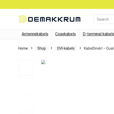
Search
for:
Antennekabels
Coaxkabels
D-terminal kabel
Home
Shop
DVI-kabels
KabelDirekt – Dual