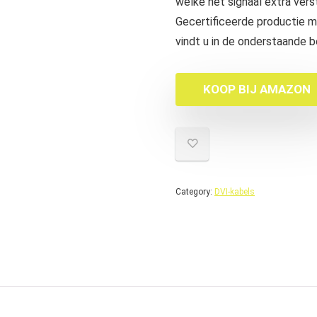
welke het signaal extra ver
Gecertificeerde productie m
vindt u in de onderstaande b
KOOP BIJ AMAZON
Category:
DVI-kabels