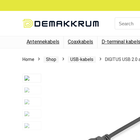
Search
for:
Antennekabels
Coaxkabels
D-terminal kabel
Home
Shop
USB-kabels
DIGITUS USB 2.0 a