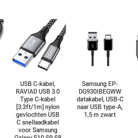
USB C-kabel,
Samsung EP-
RAVIAD USB 3.0
DG930IBEGWW
Type C-kabel
datakabel, USB-C
[3.3ft/1m] nylon
naar USB type-A,
gevlochten USB
1,5 m zwart
C snellaadkabel
voor Samsung
Galaxy S10 S9 S8