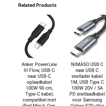
Related Products
Anker PowerLine
NIMASO USB C
III Flow, USB-C
naar USB C
naar USB-C
snellader kabel
oplaadkabel
1M, USB Type C
100W 90 cm,
100W 20V / 5A
Type-C kabel,
PD snellaadkabel
compatibel met
voor Samsung
iPad Mini 6. Gen,
Galaxy S20 ultra