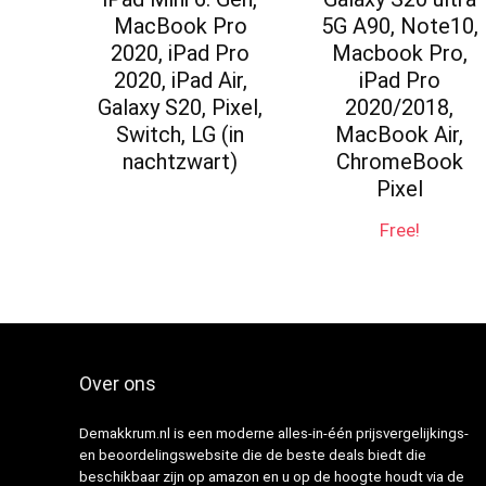
MacBook Pro
5G A90, Note10,
2020, iPad Pro
Macbook Pro,
2020, iPad Air,
iPad Pro
Galaxy S20, Pixel,
2020/2018,
Switch, LG (in
MacBook Air,
nachtzwart)
ChromeBook
Pixel
Free!
Over ons
Demakkrum.nl is een moderne alles-in-één prijsvergelijkings-
en beoordelingswebsite die de beste deals biedt die
beschikbaar zijn op amazon en u op de hoogte houdt via de