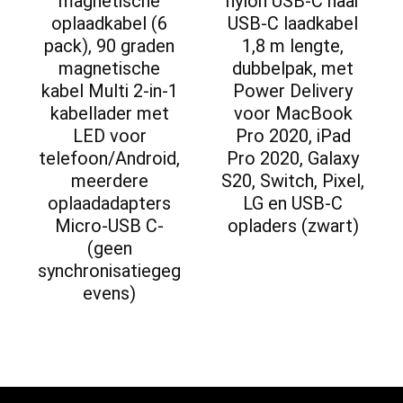
magnetische
nylon USB-C naar
oplaadkabel (6
USB-C laadkabel
pack), 90 graden
1,8 m lengte,
magnetische
dubbelpak, met
kabel Multi 2-in-1
Power Delivery
kabellader met
voor MacBook
LED voor
Pro 2020, iPad
telefoon/Android,
Pro 2020, Galaxy
meerdere
S20, Switch, Pixel,
oplaadadapters
LG en USB-C
Micro-USB C-
opladers (zwart)
(geen
synchronisatiegeg
evens)